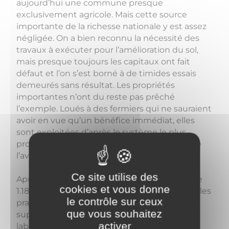
aujourd’hui une commune presque
exclusivement agricole. Mais cette source
importante de la richesse nationale y est assez
négligée. On a bien reconnu la nécessité des
travaux à exécuter pour l’amélioration du sol,
mais presque toujours les capitaux ont fait
défaut et l’on s’est borné à de timides essais
demeurés sans résultat. Les propriétés
importantes n’ont du reste pas prêché
l’exemple. Loués à des fermiers qui ne sauraient
avoir en vue qu’un bénéfice immédiat, elles
sont exploitées d’après le système le plus
productif quant au présent, sans nul souci de
l’avenir.
Ce site utilise des
Après les forêts qui couvrent une étendue de
cookies et vous donne
1.185 ha, c’est à dire la moitié du sol, viennent les
le contrôle sur ceux
prairies naturelles et artificielles dont la
que vous souhaitez
superficie totale est de 120 ha. Les terres
activer
labourables soumises à l’assolement triennal