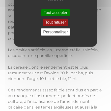
occupe une étendue de 1.350 ha et la culture
annuelle compte 95 ou 100 ha en blé, 10 à 15 en
Tout accepter
seigle ou en orge, et de 125 à 150 en avoine : le
reste est en légumes, en jachère et en
Tout refuser
pâturages. Les légumes cultivés sont : la
Personnaliser
pomme de terre et la betterave qui ne
couvrent pas moins de 30 à 40 ha par année.
Les prairies artificielles, luzerne, trèfle, sainfoin,
occupant une pareille superficie.
La céréale dont le rendement est le plus
rémunérateur est l’avoine 20 hl par ha, puis
viennent l’orge, 10 hl, et le blé, 12 hl.
Ces rendements assez faible sont dus en partie
au manque d’instruments perfectionnés de
culture, à l’insuffisance de l’amendement
calcaire dans les terres argileuses et aussi à la